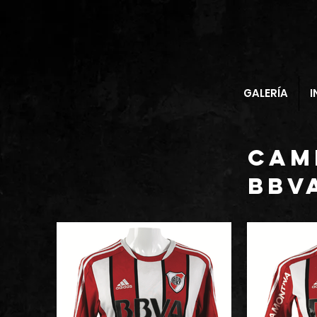
GALERÍA
I
CAM
bbv